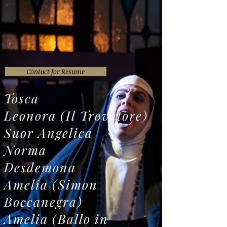
Resume
& Roles
Contact for Resume
Tosca
Leonora (Il Trovatore)
Suor Angelica
Norma
Desdemona
Amelia (Simon
Boccanegra)
Amelia (Ballo in